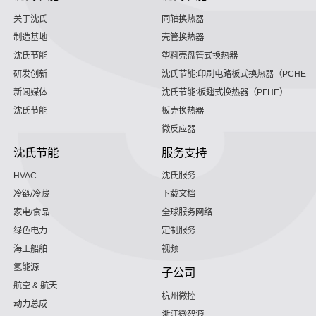
关于沈氏
同轴换热器
制造基地
壳管换热器
沈氏节能
塑料壳盘管式换热器
研发创新
沈氏节能:印刷电路板式换热器（PCHE）
新闻媒体
沈氏节能:板翅式换热器（PFHE）
沈氏节能
板壳换热器
微反应器
沈氏节能
服务支持
HVAC
沈氏服务
冷链/冷藏
下载文档
家电/食品
全球服务网络
绿色电力
定制服务
海工船舶
视频
氢能源
子公司
航空 & 航天
杭州微控
动力总成
浙江微智源