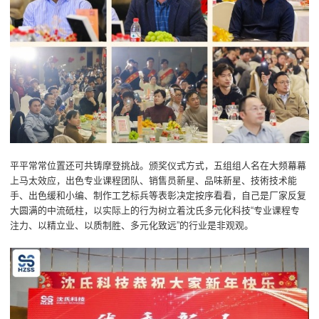
平平常常位置还可共铸摩登挑战。颁奖仪式方式，五组组人名在大频幕幕
上马太效应，出色专业课程团队、销售员新星、品味新星、技術技术能
手、出色缓和小编、制作工艺标兵等表彰决定按序看看，自己是厂家反复
大圆满的中流砥柱，以实际上的行为树立着沈氏多元化科技“专业课程专
注力、以精立业、以质制胜、多元化致远”的行业是非观观。