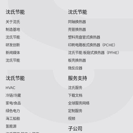
沈氏节能
沈氏节能
关于沈氏
同轴换热器
制造基地
壳管换热器
沈氏节能
塑料壳盘管式换热器
研发创新
印刷电路板式换热器（PCHE）
新闻媒体
沈氏节能:板翅式换热器（PFHE）
沈氏节能
板壳换热器
微反应器
沈氏节能
服务支持
HVAC
沈氏服务
冷链/冷藏
下载文档
家电/食品
全球服务网络
绿色电力
定制服务
海工船舶
视频
氢能源
子公司