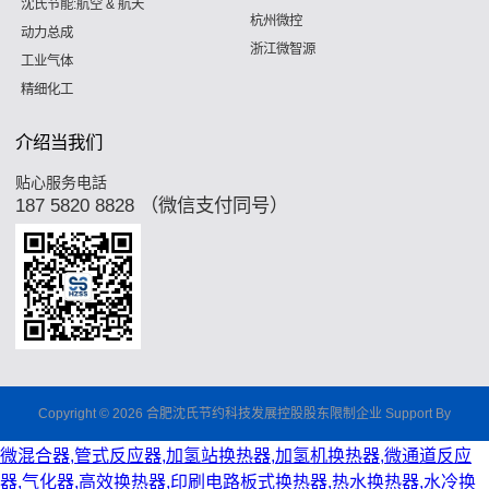
沈氏节能:航空 & 航天
杭州微控
动力总成
浙江微智源
工业气体
精细化工
介绍当我们
贴心服务电話
187 5820 8828 （微信支付同号）
Copyright © 2026 合肥沈氏节约科技发展控股股东限制企业 Support By
微混合器,管式反应器,加氢站换热器,加氢机换热器,微通道反应
器,气化器,高效换热器,印刷电路板式换热器,热水换热器,水冷换