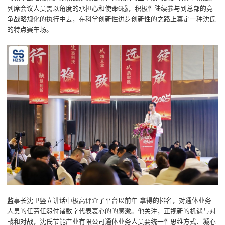
列席会议人员需以角度的承担心和使命6感，积极性陆续参与到总部的竞
争战略规化的执行中去，在科学创新性进步创新性的之路上奠定一种沈氏
的特点赛车场。
监事长沈卫竖立讲话中极高评介了平台以前年 拿得的排名，对通体业务
人员的任劳任怨付诸数字代表衷心的的感激。他关注，正视新的机遇与对
战和对战，沈氏节能产业有限公司通体业务人员要统一性思维方式、凝心