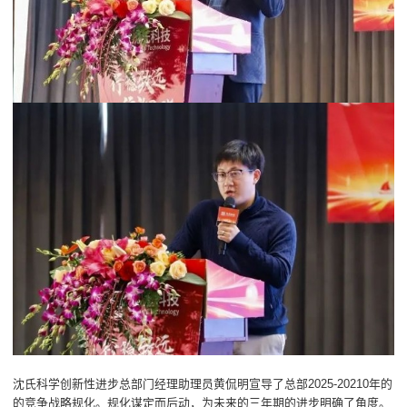
沈氏科学创新性进步总部门经理助理员黄侃明宣导了总部2025-20210年的
的竞争战略规化。规化谋定而后动，为未来的三年期的进步明确了角度。