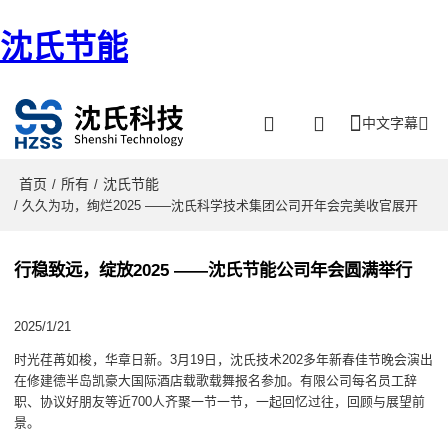
沈氏节能
中文字幕
首页
所有
沈氏节能
/
/
/ 久久为功，绚烂2025 ——沈氏科学技术集团公司开年会完美收官展开
行稳致远，绽放2025 ——沈氏节能公司年会圆满举行
2025/1/21
时光荏苒如梭，华章日新。3月19日，沈氏技术202多年新春佳节晚会演出
在修建德半岛凯豪大国际酒店载歌载舞报名参加。有限公司每名员工辞
职、协议好朋友等近700人齐聚一节一节，一起回忆过往，回顾与展望前
景。